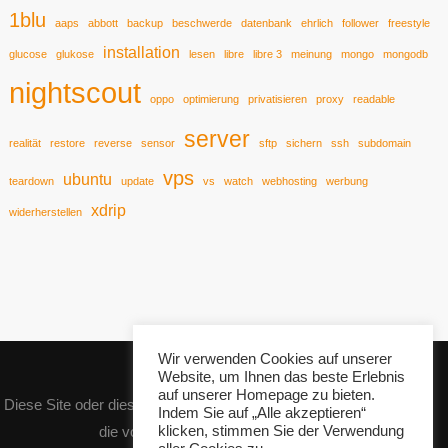
1blu
aaps
abbott
backup
beschwerde
datenbank
ehrlich
follower
freestyle
installation
glucose
glukose
lesen
libre
libre 3
meinung
mongo
mongodb
nightscout
oppo
optimierung
privatisieren
proxy
readable
server
realität
restore
reverse
sensor
sftp
sichern
ssh
subdomain
vps
ubuntu
teardown
update
vs
watch
webhosting
werbung
xdrip
widerherstellen
Wir verwenden Cookies auf unserer
Website, um Ihnen das beste Erlebnis
auf unserer Homepage zu bieten.
Diese Site oder dieses Produkt enthält IP2Location LITE-Daten,
Indem Sie auf „Alle akzeptieren“
die von
https://lite.ip2location.com
klicken, stimmen Sie der Verwendung
.