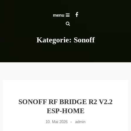
Skip
To
Michael Schlömp
menu
Content
Kategorie:
Sonoff
SONOFF RF BRIDGE R2 V2.2
ESP-HOME
10. Mai 2026
admin